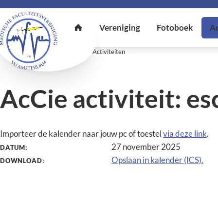
U bent hier:
Home
Activiteiten
Activiteiten
AcCie activiteit: e
Importeer de kalender naar jouw pc of toestel
via deze link
.
27 november 2025
DATUM:
Opslaan in kalender (ICS).
DOWNLOAD: