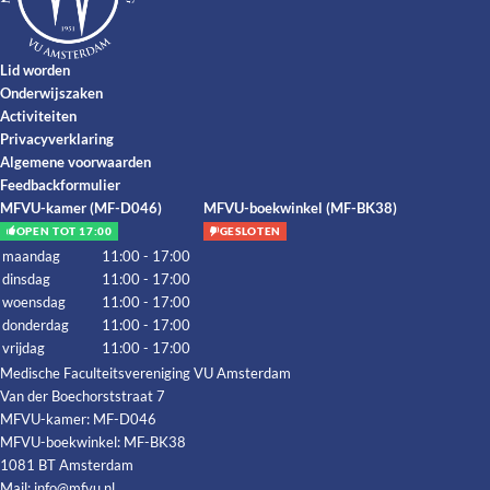
Lid worden
Onderwijszaken
Activiteiten
Privacyverklaring
Algemene voorwaarden
Feedbackformulier
MFVU-kamer (MF-D046)
MFVU-boekwinkel (MF-BK38)
OPEN TOT 17:00
GESLOTEN
maandag
11:00 - 17:00
dinsdag
11:00 - 17:00
woensdag
11:00 - 17:00
donderdag
11:00 - 17:00
vrijdag
11:00 - 17:00
Medische Faculteitsvereniging VU Amsterdam
Van der Boechorststraat 7
MFVU-kamer: MF-D046
MFVU-boekwinkel: MF-BK38
1081 BT Amsterdam
Mail:
info@mfvu.nl