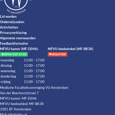
Lid worden
Onderwijszaken
Activiteiten
Privacyverklaring
Algemene voorwaarden
Feedbackformulier
MFVU-kamer (MF-D046)
MFVU-boekwinkel (MF-BK38)
OPEN TOT 17:00
GESLOTEN
maandag
11:00 - 17:00
dinsdag
11:00 - 17:00
woensdag
11:00 - 17:00
donderdag
11:00 - 17:00
vrijdag
11:00 - 17:00
Medische Faculteitsvereniging VU Amsterdam
Van der Boechorststraat 7
MFVU-kamer: MF-D046
MFVU-boekwinkel: MF-BK38
1081 BT Amsterdam
Mail:
info@mfvu.nl