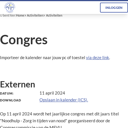
INLOGGEN
U bent hier:
Home
Activiteiten
Activiteiten
Congres
Importeer de kalender naar jouw pc of toestel
via deze link
.
Externen
11 april 2024
DATUM:
Opslaan in kalender (ICS).
DOWNLOAD
Op 11 april 2024 wordt het jaarlijkse congres met dit jaars titel
"Noodhulp - Zorg in tijden van nood" georganiseerd door de
Congrescommissie van de MFVU.