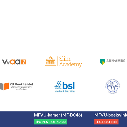
MFVU-kamer (MF-D046)
MFVU-boekwink
OPEN TOT 17:00
GESLOTEN