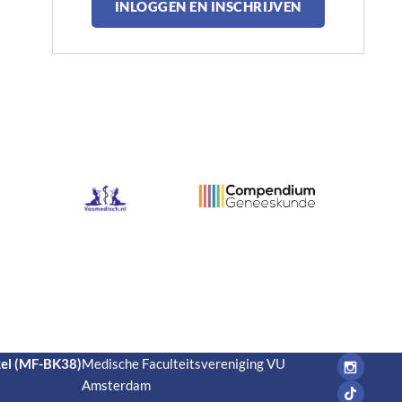
INLOGGEN EN INSCHRIJVEN
el (MF-BK38)
Medische Faculteitsvereniging VU
Amsterdam