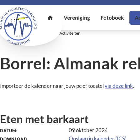
U bent hier:
Home
Activiteiten
Activiteiten
Borrel: Almanak re
Importeer de kalender naar jouw pc of toestel
via deze link
.
Eten met barkaart
09 oktober 2024
DATUM:
Opslaan in kalender (ICS).
DOWNLOAD