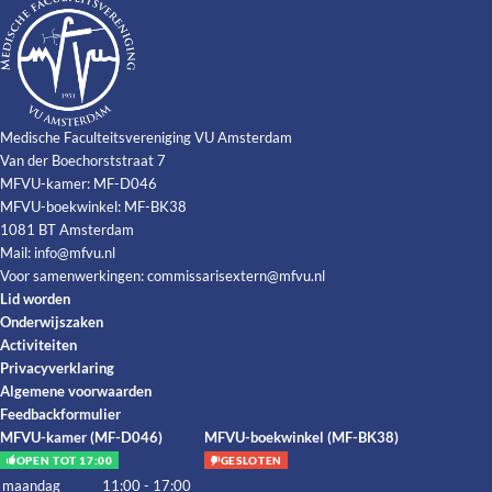
Medische Faculteitsvereniging VU Amsterdam
Van der Boechorststraat 7
MFVU-kamer: MF-D046
MFVU-boekwinkel: MF-BK38
1081 BT Amsterdam
Mail:
info@mfvu.nl
Voor samenwerkingen:
commissarisextern@mfvu.nl
Lid worden
Onderwijszaken
Activiteiten
Privacyverklaring
Algemene voorwaarden
Feedbackformulier
MFVU-kamer (MF-D046)
MFVU-boekwinkel (MF-BK38)
OPEN TOT 17:00
GESLOTEN
maandag
11:00 - 17:00