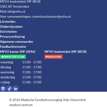
MFVU-boekwinkel: MF-BK38
1081 BT Amsterdam
Mail:
info@mfvu.nl
Voor samenwerkingen:
commissarisextern@mfvu.nl
Lid worden
Onderwijszaken
Activiteiten
Privacyverklaring
Algemene voorwaarden
Feedbackformulier
MFVU-kamer (MF-D046)
MFVU-boekwinkel (MF-BK38)
OPEN TOT 17:00
GESLOTEN
maandag
11:00 - 17:00
dinsdag
11:00 - 17:00
woensdag
11:00 - 17:00
donderdag
11:00 - 17:00
vrijdag
11:00 - 17:00
© 2026
Medische Faculteitsvereniging Vrije Universiteit
medisch centrum