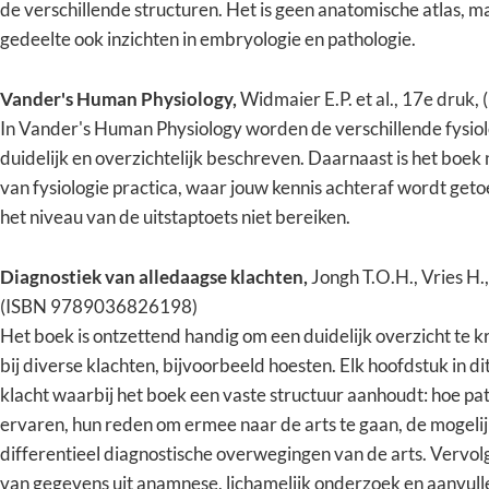
de verschillende structuren. Het is geen anatomische atlas, ma
gedeelte ook inzichten in embryologie en pathologie.
Vander's Human Physiology,
Widmaier E.P. et al., 17e dru
In Vander's Human Physiology worden de verschillende fysiol
duidelijk en overzichtelijk beschreven. Daarnaast is het boek
van fysiologie practica, waar jouw kennis achteraf wordt geto
het niveau van de uitstaptoets niet bereiken.
Diagnostiek van alledaagse klachten,
Jongh T.O.H., Vries H.
(ISBN 9789036826198)
Het boek is ontzettend handig om een duidelijk overzicht te k
bij diverse klachten, bijvoorbeeld hoesten. Elk hoofdstuk in 
klacht waarbij het boek een vaste structuur aanhoudt: hoe pa
ervaren, hun reden om ermee naar de arts te gaan, de mogelijk
differentieel diagnostische overwegingen van de arts. Vervol
van gegevens uit anamnese, lichamelijk onderzoek en aanvul