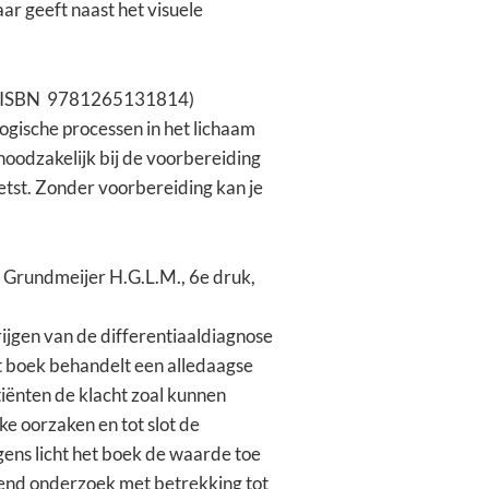
ar geeft naast het visuele
k, (ISBN 9781265131814)
ogische processen in het lichaam
 noodzakelijk bij de voorbereiding
etst. Zonder voorbereiding kan je
, Grundmeijer H.G.L.M., 6e druk,
rijgen van de differentiaaldiagnose
dit boek behandelt een alledaagse
tiënten de klacht zoal kunnen
e oorzaken en tot slot de
gens licht het boek de waarde toe
lend onderzoek met betrekking tot