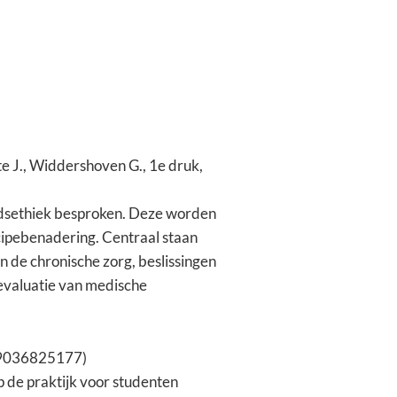
 J., Widdershoven G., 1e druk,
idsethiek besproken. Deze worden
cipebenadering. Centraal staan
n de chronische zorg, beslissingen
evaluatie van medische
789036825177)
p de praktijk voor studenten