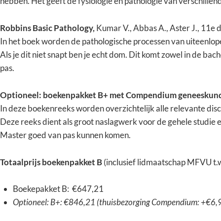
hebben. Het geeft de fysiologie en pathologie van verschille
Robbins Basic Pathology,
Kumar V., Abbas A., Aster J., 11
In het boek worden de pathologische processen van uiteenlo
Als je dit niet snapt ben je echt dom. Dit komt zowel in de bach
pas.
Optioneel: boekenpakket B+ met Compendium geneeskunde 
In deze boekenreeks worden overzichtelijk alle relevante disci
Deze reeks dient als groot naslagwerk voor de gehele studie en
Master goed van pas kunnen komen.
Totaalprijs boekenpakket B
(inclusief lidmaatschap MFVU t.w.
Boekepakket B: €647,21
Optioneel: B+: €846,21 (thuisbezorging Compendium: +€6,