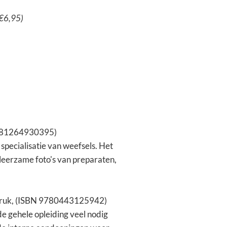
€6,95)
9781264930395)
specialisatie van weefsels. Het
 leerzame foto's van preparaten,
e druk, (ISBN 9780443125942)
de gehele opleiding veel nodig