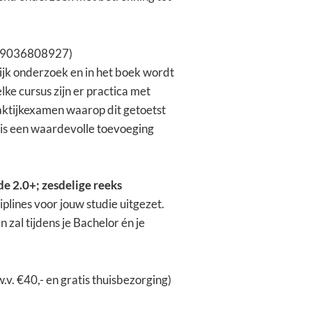
9789036808927)
lijk onderzoek en in het boek wordt
lke cursus zijn er practica met
raktijkexamen waarop dit getoetst
it is een waardevolle toevoeging
 2.0+; zesdelige reeks
plines voor jouw studie uitgezet.
 zal tijdens je Bachelor én je
v. €40,- en gratis thuisbezorging)