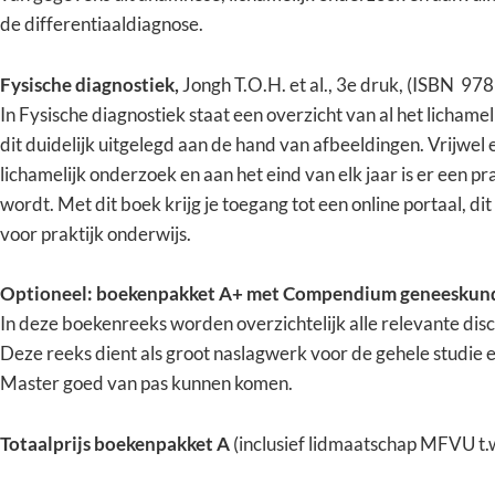
de differentiaaldiagnose.
Fysische diagnostiek,
Jongh T.O.H. et al., 3e druk, (ISBN 
In Fysische diagnostiek staat een overzicht van al het lichame
dit duidelijk uitgelegd aan de hand van afbeeldingen. Vrijwel e
lichamelijk onderzoek en aan het eind van elk jaar is er een p
wordt. Met dit boek krijg je toegang tot een online portaal, d
voor praktijk onderwijs.
Optioneel: boekenpakket A+ met Compendium geneeskunde
In deze boekenreeks worden overzichtelijk alle relevante disci
Deze reeks dient als groot naslagwerk voor de gehele studie en
Master goed van pas kunnen komen.
Totaalprijs boekenpakket A
(inclusief lidmaatschap MFVU t.w.