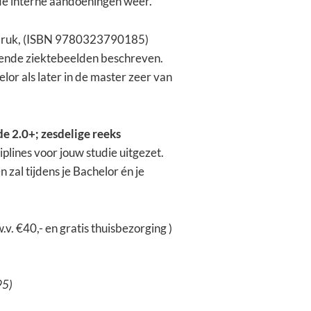
nde interne aandoeningen weer.
e druk, (ISBN 9780323790185)
pende ziektebeelden beschreven.
elor als later in de master zeer van
2.0+; zesdelige reeks
plines voor jouw studie uitgezet.
 zal tijdens je Bachelor én je
v. €40,- en gratis thuisbezorging )
95)