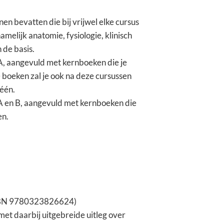
jnen bevatten die bij vrijwel elke cursus
melijk anatomie, fysiologie, klinisch
de basis.
 A, aangevuld met kernboeken die je
 boeken zal je ook na deze cursussen
 één.
 A en B, aangevuld met kernboeken die
en.
 (ISBN 9780323826624)
et daarbij uitgebreide uitleg over