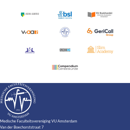
Medische Faculteitsvereniging VU Amsterdam
Van der Boechorststraat 7