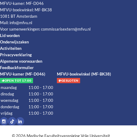
MFVU-kamer: MF-D046
MFVU-boekwinkel: MF-BK38
1081 BT Amsterdam
Mail:
info@mfvu.nl
Voor samenwerkingen:
commissarisextern@mfvu.nl
Lid worden
Onderwijszaken
Activiteiten
Privacyverklaring
Algemene voorwaarden
Feedbackformulier
MFVU-kamer (MF-D046)
MFVU-boekwinkel (MF-BK38)
OPEN TOT 17:00
GESLOTEN
maandag
11:00 - 17:00
dinsdag
11:00 - 17:00
woensdag
11:00 - 17:00
donderdag
11:00 - 17:00
vrijdag
11:00 - 17:00
© 2026
Medische Faculteitsvereniging Vrije Universiteit