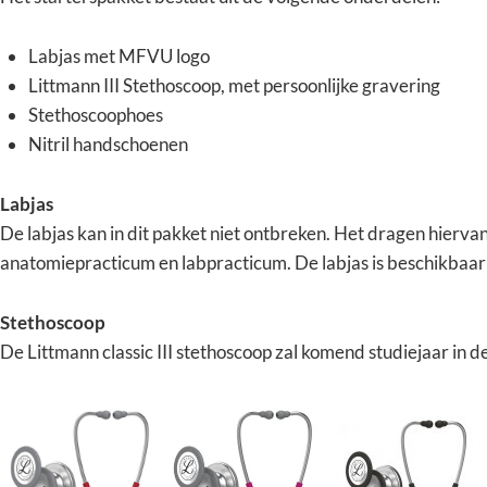
Labjas met MFVU logo
Littmann III Stethoscoop, met persoonlijke gravering
Stethoscoophoes
Nitril handschoenen
Labjas
De labjas kan in dit pakket niet ontbreken. Het dragen hiervan 
anatomiepracticum en labpracticum. De labjas is beschikbaar 
Stethoscoop
De Littmann classic III stethoscoop zal komend studiejaar in d