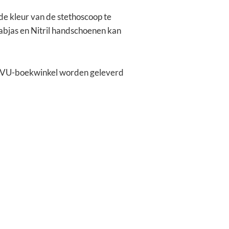
 de kleur van de stethoscoop te
labjas en Nitril handschoenen kan
 MFVU-boekwinkel worden geleverd