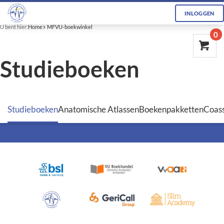
INLOGGEN
U bent hier:
Home
MFVU-boekwinkel
0
Studieboeken
Studieboeken
Anatomische Atlassen
Boekenpakketten
Coass