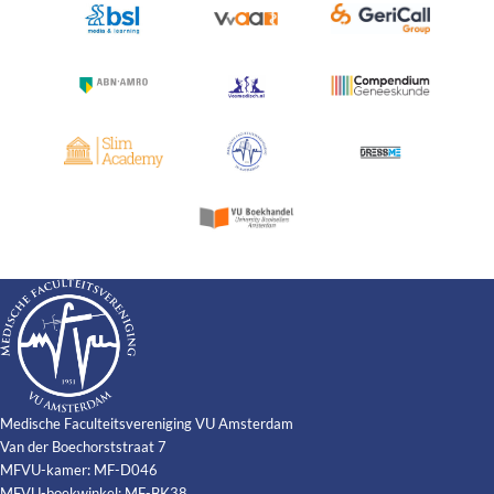
Medische Faculteitsvereniging VU Amsterdam
Van der Boechorststraat 7
MFVU-kamer: MF-D046
MFVU-boekwinkel: MF-BK38