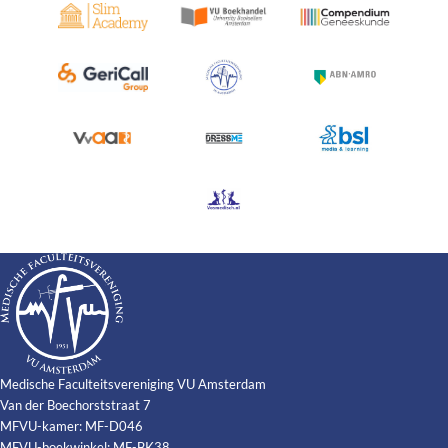
Medische Faculteitsvereniging VU Amsterdam
Van der Boechorststraat 7
MFVU-kamer: MF-D046
MFVU-boekwinkel: MF-BK38