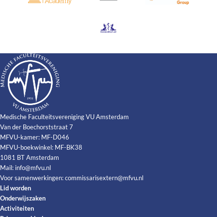
Medische Faculteitsvereniging VU Amsterdam
Van der Boechorststraat 7
MFVU-kamer: MF-D046
MFVU-boekwinkel: MF-BK38
1081 BT Amsterdam
Mail:
info@mfvu.nl
Voor samenwerkingen:
commissarisextern@mfvu.nl
Lid worden
Onderwijszaken
Activiteiten