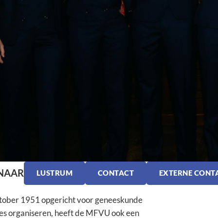
 NAAR
LUSTRUM
CONTACT
EXTERNE CONT
ktober 1951 opgericht voor geneeskunde
ies organiseren, heeft de MFVU ook een