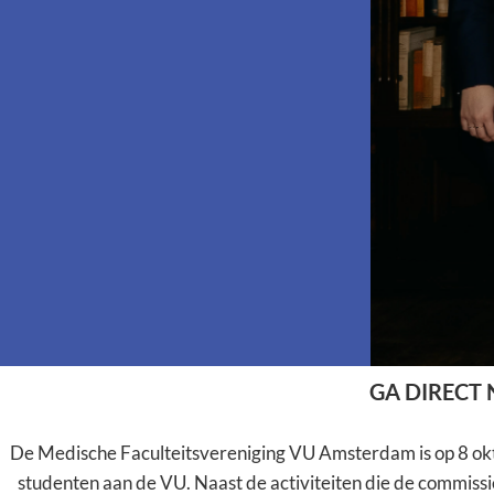
GA DIRECT
De Medische Faculteitsvereniging VU Amsterdam is op 8 o
studenten aan de VU. Naast de activiteiten die de commiss